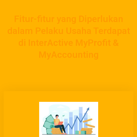
Fitur-fitur yang Diperlukan
dalam Pelaku Usaha Terdapat
di InterActive MyProfit &
MyAccounting