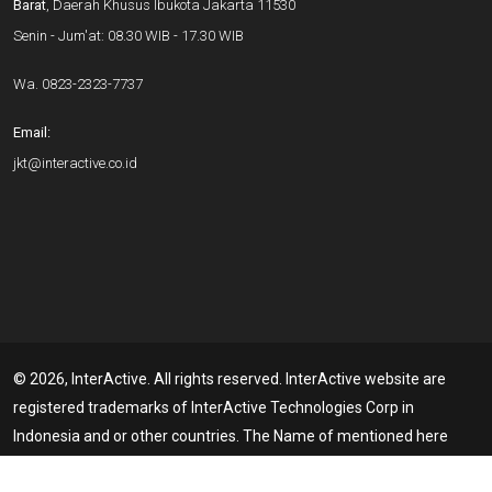
Barat
, Daerah Khusus Ibukota Jakarta 11530
Senin - Jum'at: 08.30 WIB - 17.30 WIB
Wa.
0823-2323-7737
Email:
jkt@interactive.co.id
© 2026, InterActive. All rights reserved. InterActive website are
registered trademarks of InterActive Technologies Corp in
Indonesia and or other countries. The Name of mentioned here
may be the trademarks of their respective Owners. Member of