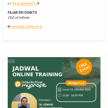
👉
bit.ly/qrisevent
FAJAR ERI DIANTO
CEO of Infinite
🌐
www.qris.online.co.id