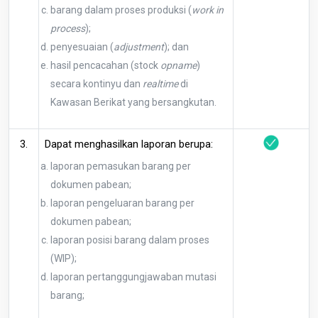
barang dalam proses produksi (
work in
process
);
penyesuaian (
adjustment
); dan
hasil pencacahan (stock
opname
)
secara kontinyu dan
realtime
di
Kawasan Berikat yang bersangkutan.
3.
Dapat menghasilkan laporan berupa:
laporan pemasukan barang per
dokumen pabean;
laporan pengeluaran barang per
dokumen pabean;
laporan posisi barang dalam proses
(WIP);
laporan pertanggungjawaban mutasi
barang;