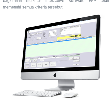
bagaimana fitur-fitur InterActive Software ERP telah
memenuhi semua kriteria tersebut.