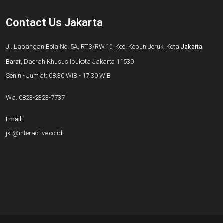
Contact Us Jakarta
Jl. Lapangan Bola No. 5A, RT.3/RW.10, Kec. Kebun Jeruk, Kota
Jakarta
Barat
, Daerah Khusus Ibukota Jakarta 11530
Senin - Jum'at: 08.30 WIB - 17.30 WIB
Wa.
0823-2323-7737
Email:
jkt@interactive.co.id