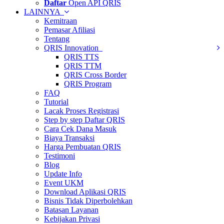
Daftar
Open API QRIS
LAINNYA
Kemitraan
Pemasar Afiliasi
Tentang
QRIS Innovation
QRIS TTS
QRIS TTM
QRIS Cross Border
QRIS Program
FAQ
Tutorial
Lacak Proses Registrasi
Step by step Daftar QRIS
Cara Cek Dana Masuk
Biaya Transaksi
Harga Pembuatan QRIS
Testimoni
Blog
Update Info
Event UKM
Download Aplikasi QRIS
Bisnis Tidak Diperbolehkan
Batasan Layanan
Kebijakan Privasi