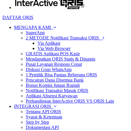
DAFTAR QRIS
MENGAPA KAMI
SuperApp
2 METODE Notifikasi Transaksi QRIS
Via Aplikasi
Via Web Browser
GRATIS Aplikasi POS Kasir
Mendapatkan QRIS Statis & Dinamis
Pusat Layanan Respons Cepat
Diskusi Grup WhatsApp
1 Pemilik Bisa Pantau Beberapa QRIS
Pencairan Dana Disemua Bank
Bonus Komisi Jutaan Rupiah
Notifikasi Transaksi Masuk QRIS
Aplikasi Absensi Karyawan
Perbandingan InterActive QRIS VS QRIS Lain
INTEGRASI QRIS
Tentang API QRIS
Syarat & Ketentuan
Step by Step
Dokumentasi API