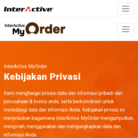
InterActive MyOrder
Kebijakan Privasi
Kami menghargai privasi data dan informasi pribadi dari
perusahaan & bisnis anda, serta berkomitmen untuk
melindungi data dan informasi Anda. Kebijakan privasi ini
menjelaskan bagaimana InterActive MyOrder mengumpulkan,
mengolah, menggunakan dan mengungkapkan data dan
informasi Anda.