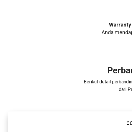
Warranty 
Anda mendapa
Perba
Berikut detail perbandi
dari P
C