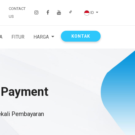
CONTACT
ID
US
KONTAK
A
FITUR
HARGA
 Payment
kali Pembayaran