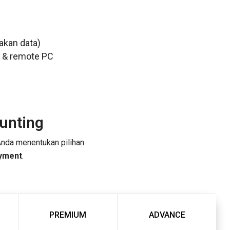
akan data)
n & remote PC
unting
 Anda menentukan pilihan
yment
.
PREMIUM
ADVANCE