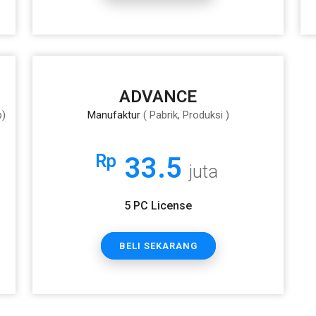
ADVANCE
p)
Manufaktur
( Pabrik, Produksi )
Rp
33.5
juta
5 PC License
BELI SEKARANG