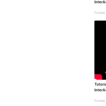
InterA
Produk:
Tutori
InterA
Produk: