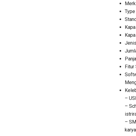
Merk 
Type
Stand
Kapas
Kapas
Jeni
Jumla
Panja
Fitur
Softw
Mengi
Keleb
– USB
– Sch
istri
– SMS
karya