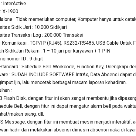
: InterActive
 : X-1900
alone : Tidak memerlukan computer, Komputer hanya untuk cetak
itas Sidik Jari : 10.000 Sidikjari
itas Transaksi Log : 200.000 Transaksi
s Komunikasi : TCP/IP (RJ45), RS232/RS485, USB Cable Untuk F
h SidikJari Rekam : 1 – 10 jari per karyawan + 1 PIN
ng nomor ID : 9 digit
 Standard : Schedule Bell, Workcode, Function Key, Dilengkapi de
are : SUDAH INCLUDE SOFTWARE IntrAx, Data Absensi dapat dita
mput Ijin, lalu mencetak berbagai macam laporan kehadiran,
ihan :
 Flash Disk, dengan fitur ini akan sangat membantu jika dipasa
edule Bell, dengan fitur ini dapat mengatur alarm bell pada wakt
rahat/makan siang, dll.
 Message, dengan fitur ini membuat mesin menjadi interaktif, 
wan hadir dan melakukan absensi dimesin absensi maka di layar