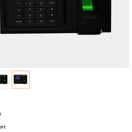
0
ri: